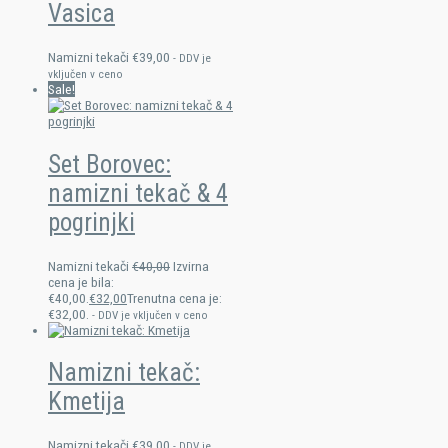
Vasica
Namizni tekači
€
39,00
- DDV je
vključen v ceno
Sale!
Set Borovec:
namizni tekač & 4
pogrinjki
Namizni tekači
€
40,00
Izvirna
cena je bila:
€40,00.
€
32,00
Trenutna cena je:
€32,00.
- DDV je vključen v ceno
Namizni tekač:
Kmetija
Namizni tekači
€
39,00
- DDV je