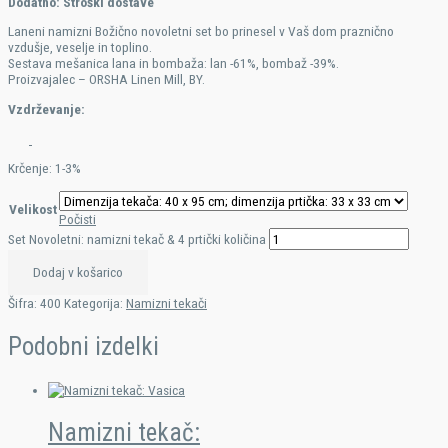
Dodatno:
Stroški dostave
Laneni namizni Božično novoletni set bo prinesel v Vaš dom praznično
vzdušje, veselje in toplino.
Sestava mešanica lana in bombaža: lan -61%, bombaž -39%.
Proizvajalec – ORSHA Linen Mill, BY.
Vzdrževanje:
Krčenje: 1-3%
Velikost
Počisti
Set Novoletni: namizni tekač & 4 prtički količina
Dodaj v košarico
Šifra:
400
Kategorija:
Namizni tekači
Podobni izdelki
Namizni tekač: