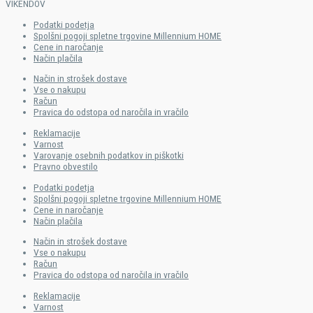
VIKENDOV
Podatki podetja
Spolšni pogoji spletne trgovine Millennium HOME
Cene in naročanje
Način plačila
Način in strošek dostave
Vse o nakupu
Račun
Pravica do odstopa od naročila in vračilo
Reklamacije
Varnost
Varovanje osebnih podatkov in piškotki
Pravno obvestilo
Podatki podetja
Spolšni pogoji spletne trgovine Millennium HOME
Cene in naročanje
Način plačila​
Način in strošek dostave
Vse o nakupu
Račun
Pravica do odstopa od naročila in vračilo
Reklamacije
Varnost