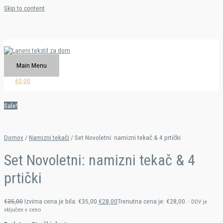
Skip to content
Main Menu
€
0,00
Sale!
Domov
/
Namizni tekači
/ Set Novoletni: namizni tekač & 4 prtički
Set Novoletni: namizni tekač & 4
prtički
€
35,00
Izvirna cena je bila: €35,00.
€
28,00
Trenutna cena je: €28,00.
- DDV je
vključen v ceno