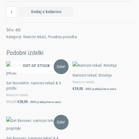
Dodaj v košarico
Šifra:
402
Kategoriji:
Namizni tekači
,
Posebna ponudba
Podobni izdelki
OUT OF STOCK
Sale!
Namizni tekač: Kmetija
Namizni tekači
Set Novoletni: namizni tekač & 4
prtički
€
39,00
- DDV je vključen v ceno
Namizni tekači
€
35,00
€
28,00
- DDV je vključen v ceno
Sale!
Set Borovec: namizni tekač & 4